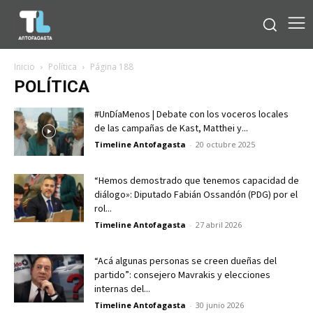
Inicio
Política
Página 188
POLÍTICA
#UnDíaMenos | Debate con los voceros locales
de las campañas de Kast, Matthei y...
Timeline Antofagasta
-
20 octubre 2025
“Hemos demostrado que tenemos capacidad de
diálogo»: Diputado Fabián Ossandón (PDG) por el
rol...
Timeline Antofagasta
-
27 abril 2026
“Acá algunas personas se creen dueñas del
partido”: consejero Mavrakis y elecciones
internas del...
Timeline Antofagasta
-
30 junio 2026