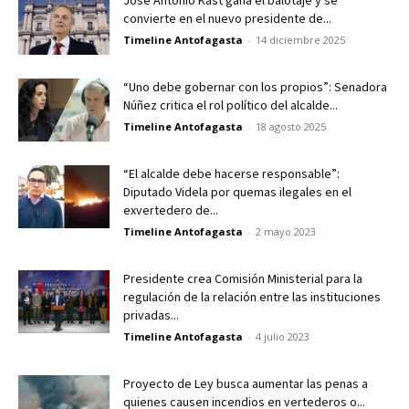
José Antonio Kast gana el balotaje y se
convierte en el nuevo presidente de...
Timeline Antofagasta
-
14 diciembre 2025
“Uno debe gobernar con los propios”: Senadora
Núñez critica el rol político del alcalde...
Timeline Antofagasta
-
18 agosto 2025
“El alcalde debe hacerse responsable”:
Diputado Videla por quemas ilegales en el
exvertedero de...
Timeline Antofagasta
-
2 mayo 2023
Presidente crea Comisión Ministerial para la
regulación de la relación entre las instituciones
privadas...
Timeline Antofagasta
-
4 julio 2023
Proyecto de Ley busca aumentar las penas a
quienes causen incendios en vertederos o...