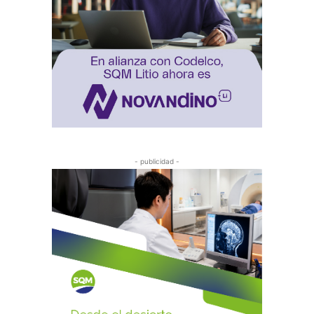
- publicidad -