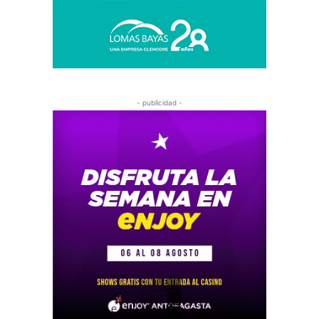
- publicidad -