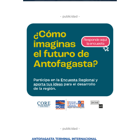
- publicidad -
- publicidad -