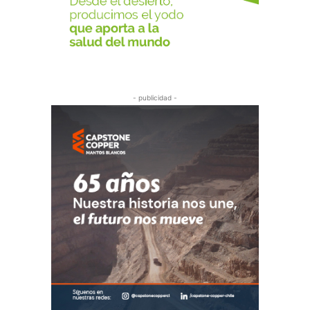
- publicidad -