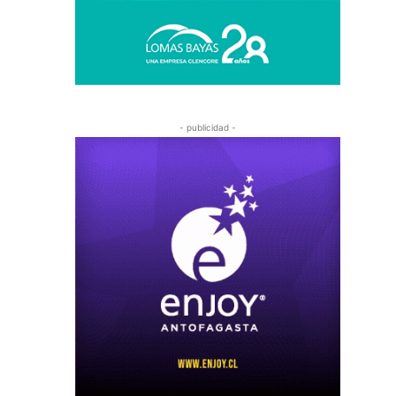
- publicidad -