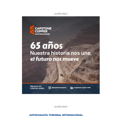
- publicidad -
- publicidad -