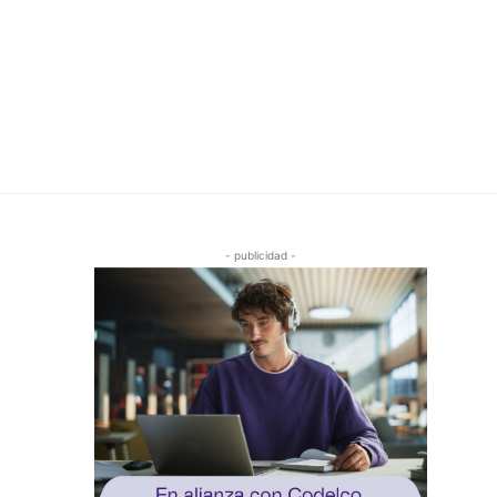
- publicidad -