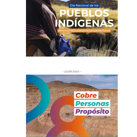
- publicidad -