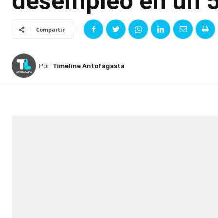
desempleo en un 5
Compartir
Por
Timeline Antofagasta