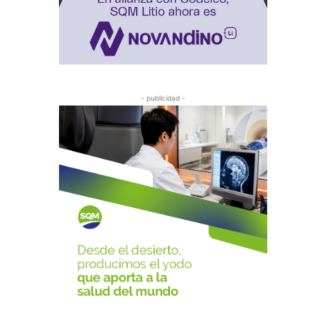
- publicidad -