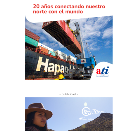
- publicidad -