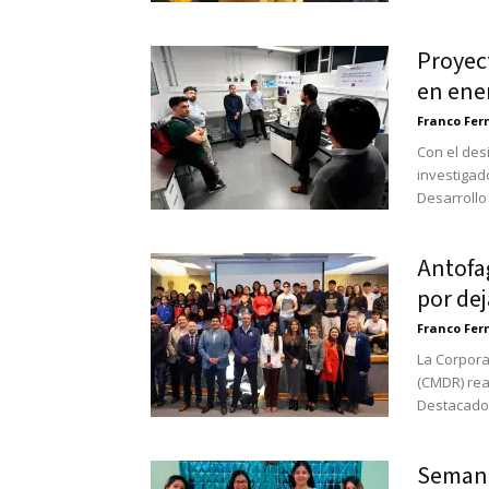
Proyect
en ene
Franco Fe
Con el des
investigado
Desarrollo 
Antofa
por dej
Franco Fe
La Corpora
(CMDR) rea
Destacados
Semana