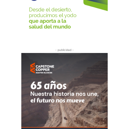
- publicidad -