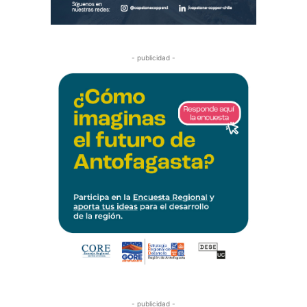
- publicidad -
- publicidad -