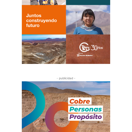
- publicidad -