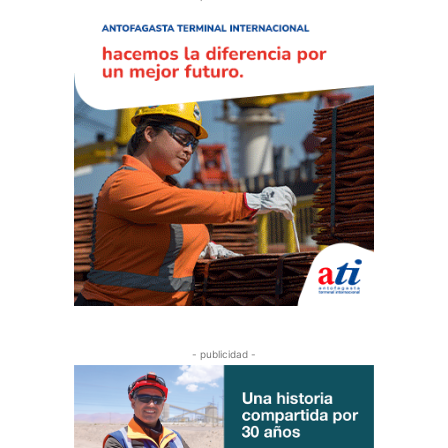
- publicidad -