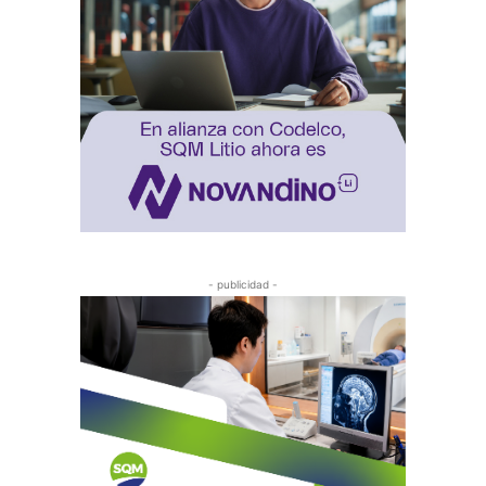
- publicidad -