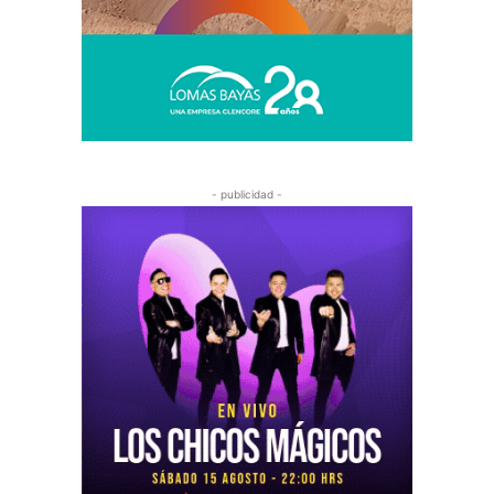
- publicidad -