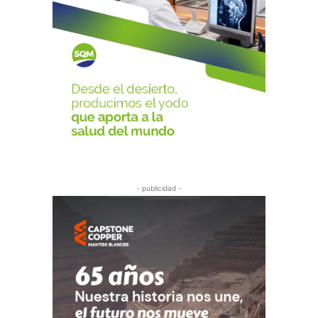
- publicidad -