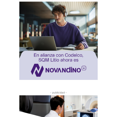
- publicidad -