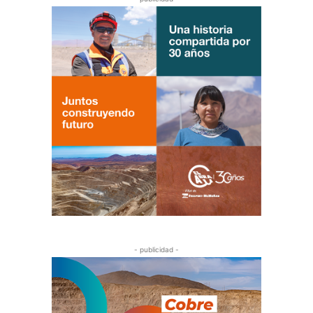
- publicidad -