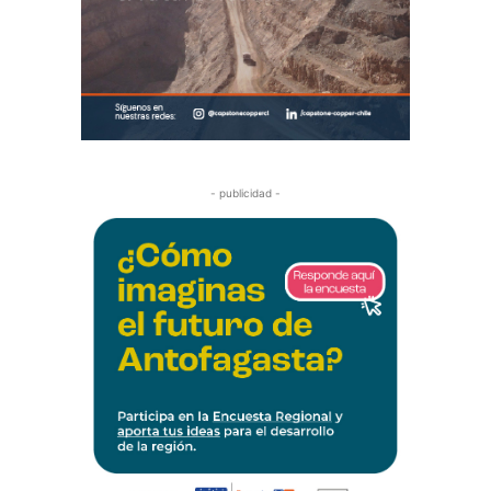
- publicidad -