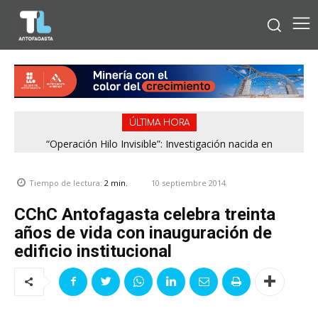
ÚLTIMA HORA
“Operación Hilo Invisible”: Investigación nacida en
Antofagasta permitió incautar 2,1 toneladas de marihuana
en la zona central
10 septiembre 2014
Tiempo de lectura:
2
min.
CChC Antofagasta celebra treinta
años de vida con inauguración de
edificio institucional