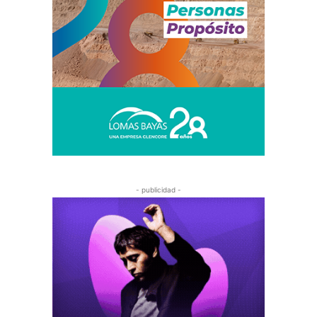
- publicidad -