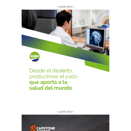
- publicidad -
- publicidad -