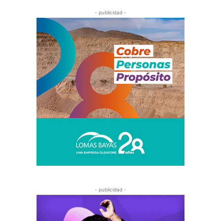
- publicidad -
- publicidad -