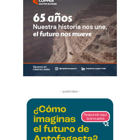
- publicidad -