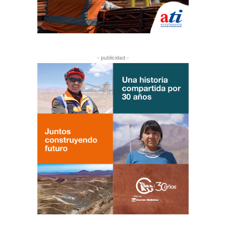
- publicidad -