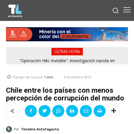
ÚLTIMA HORA
“Operación Hilo Invisible”: Investigación nacida en
Antofagasta permitió incautar 2,1 toneladas de marihuana
en la zona central
4 diciembre 2013
Tiempo de lectura:
1
min.
Chile entre los países con menos
percepción de corrupción del mundo
Por
Timeline Antofagasta