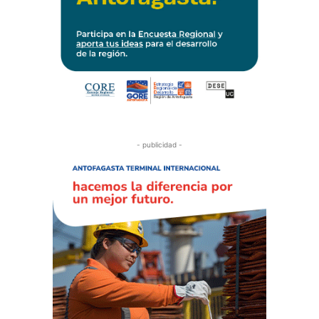
- publicidad -