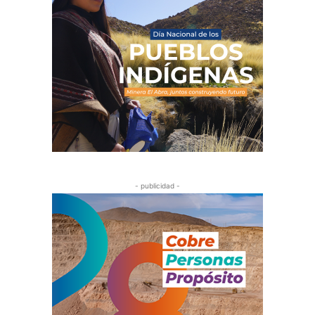
- publicidad -