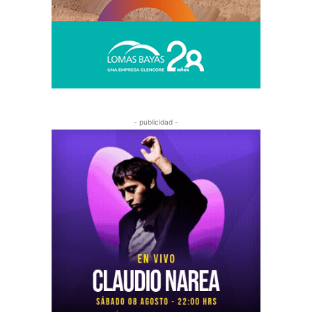
- publicidad -