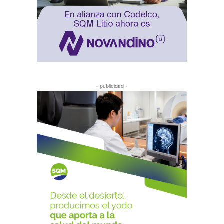
- publicidad -