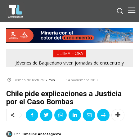
ÚLTIMA HORA
Jóvenes de Baquedano viven jornadas de encuentro y
aprendizaje en el Winter Camp 2026
14 noviembre 2013
Tiempo de lectura:
2
min.
Chile pide explicaciones a Justicia
por el Caso Bombas
Por
Timeline Antofagasta