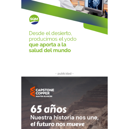
- publicidad -