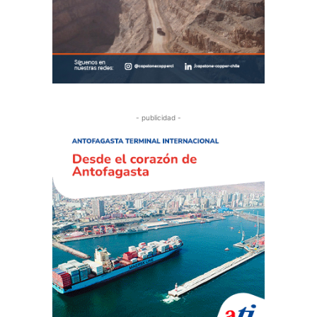
- publicidad -