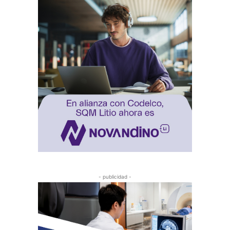
- publicidad -