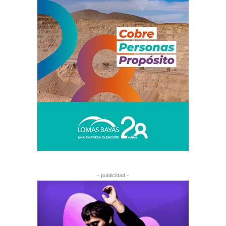
- publicidad -