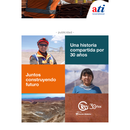
- publicidad -