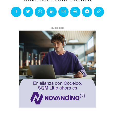
- publicidad -