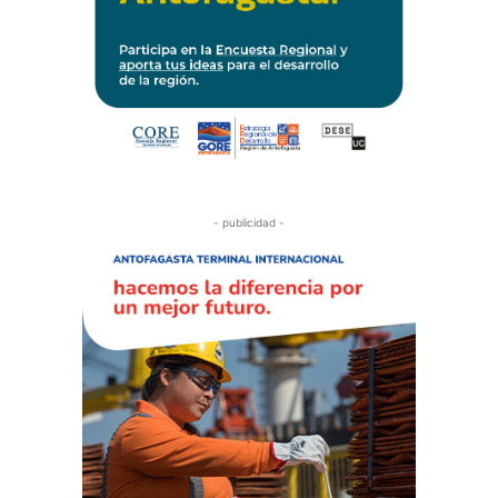
- publicidad -