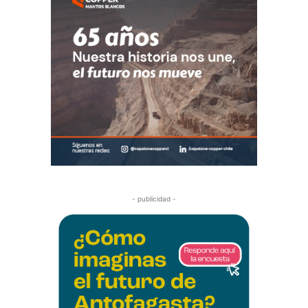
- publicidad -