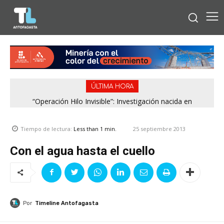
ÚLTIMA HORA
“Operación Hilo Invisible”: Investigación nacida en
Antofagasta permitió incautar 2,1 toneladas de marihuana
en la zona central
25 septiembre 2013
Tiempo de lectura:
Less than 1
min.
Con el agua hasta el cuello
Por
Timeline Antofagasta