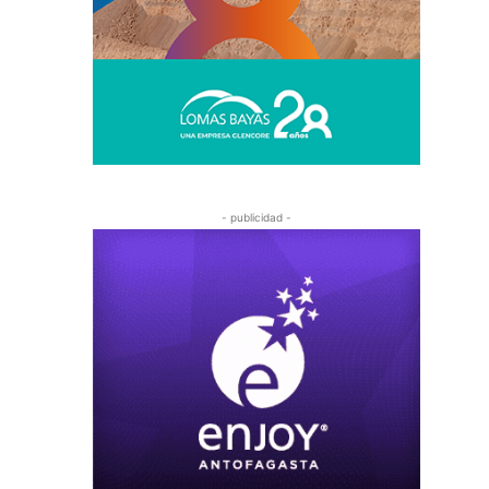
- publicidad -