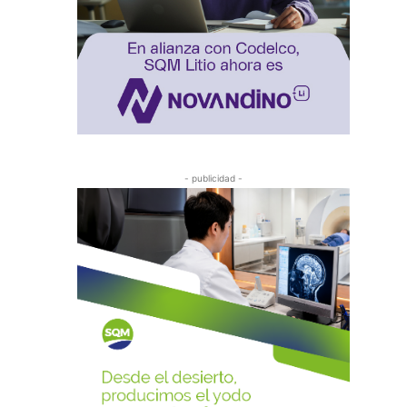
- publicidad -