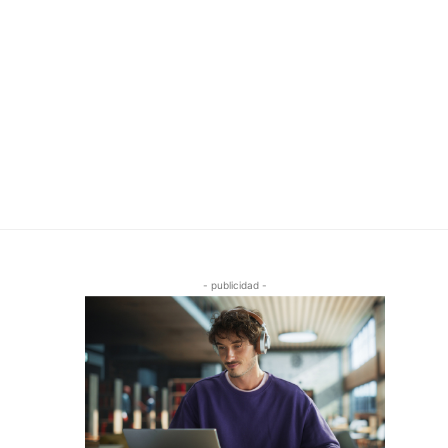
- publicidad -