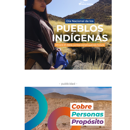
- publicidad -