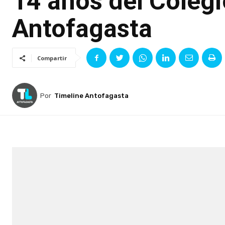
14 años del Coleg
Antofagasta
Compartir
Por
Timeline Antofagasta