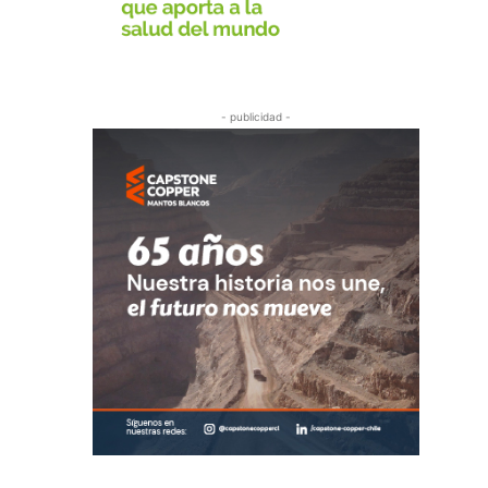
- publicidad -