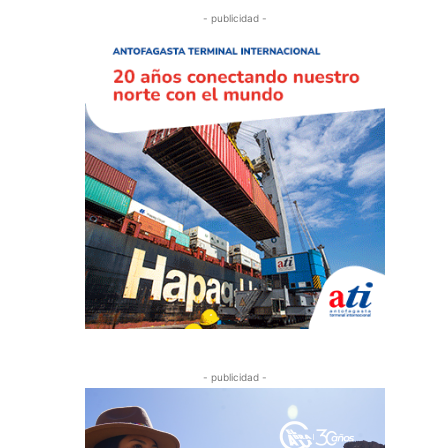
- publicidad -
- publicidad -