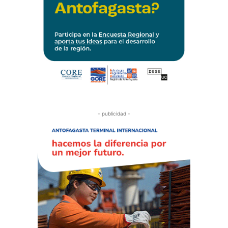
- publicidad -