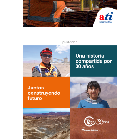
- publicidad -