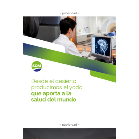
- publicidad -
- publicidad -