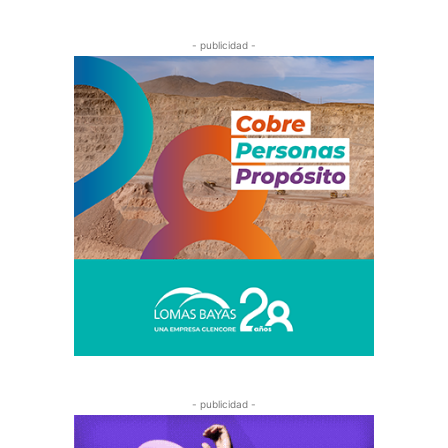
- publicidad -
- publicidad -