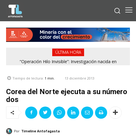
ÚLTIMA HORA
“Operación Hilo Invisible”: Investigación nacida en
Antofagasta permitió incautar 2,1 toneladas de marihuana
en la zona central
13 diciembre 2013
Tiempo de lectura:
1
min.
Corea del Norte ejecuta a su número
dos
Por
Timeline Antofagasta