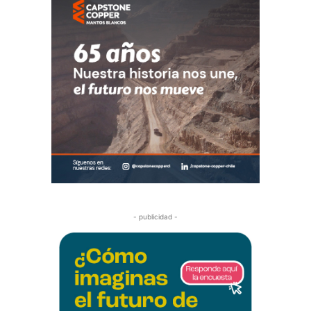
- publicidad -