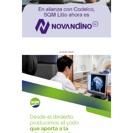
- publicidad -