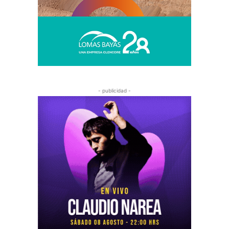
- publicidad -