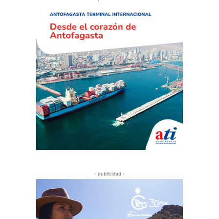
- publicidad -