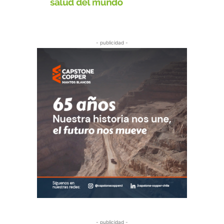
- publicidad -
- publicidad -