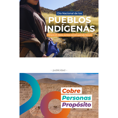
- publicidad -