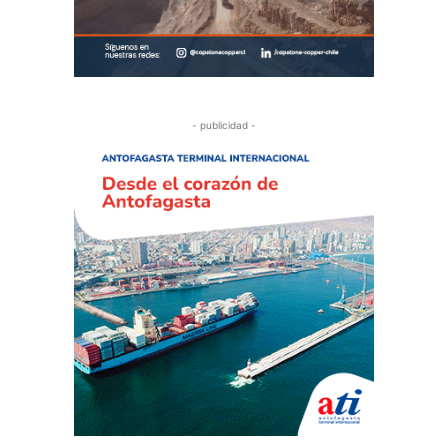
- publicidad -