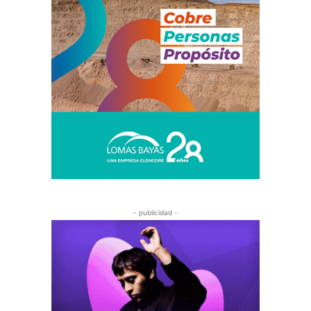
- publicidad -