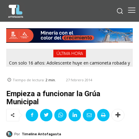
ÚLTIMA HORA
Con solo 16 años: Adolescente huye en camioneta robada y
termina chocando contra patrulla en María Elena
27 febrero 2014
Tiempo de lectura:
2
min.
Empieza a funcionar la Grúa
Municipal
Por
Timeline Antofagasta