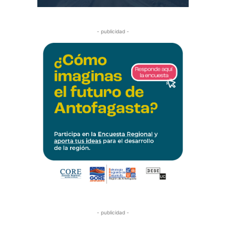
- publicidad -
- publicidad -