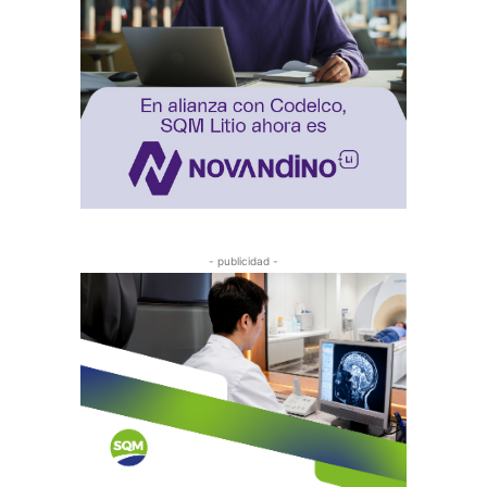
- publicidad -