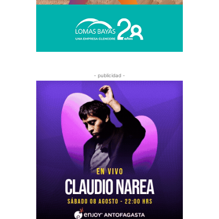
- publicidad -