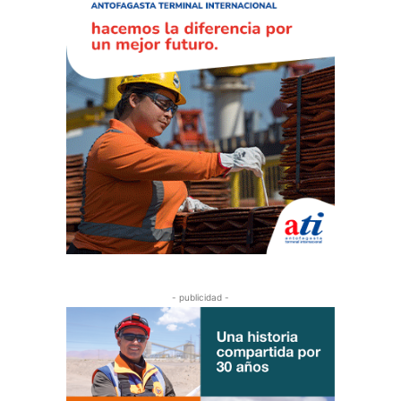
- publicidad -