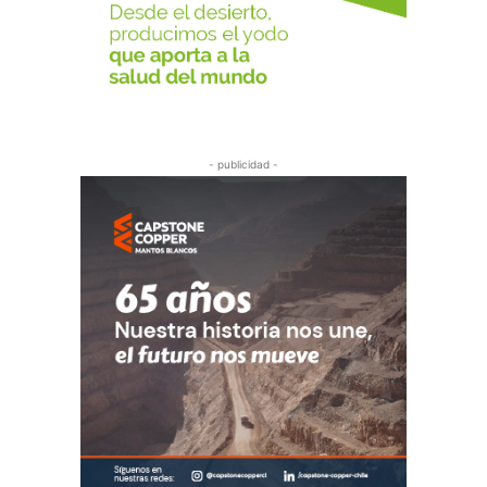
- publicidad -