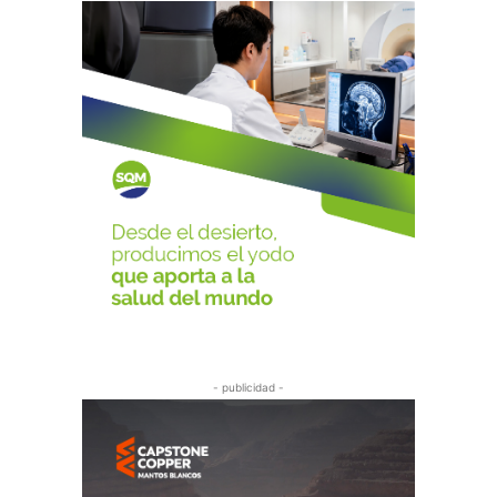
- publicidad -