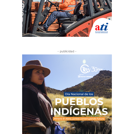
- publicidad -