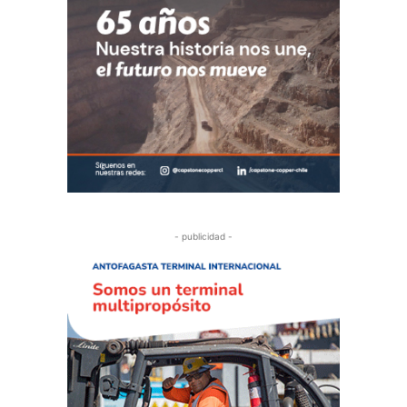
- publicidad -