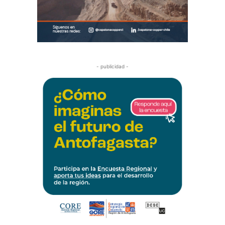
- publicidad -