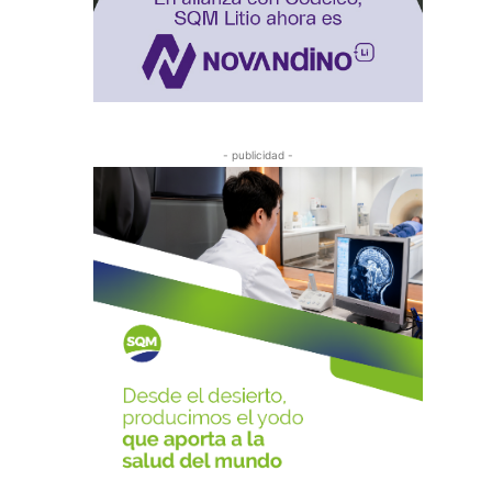
- publicidad -