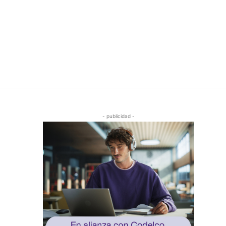
- publicidad -