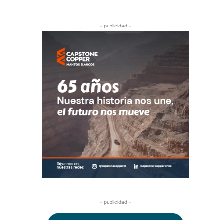
- publicidad -
- publicidad -