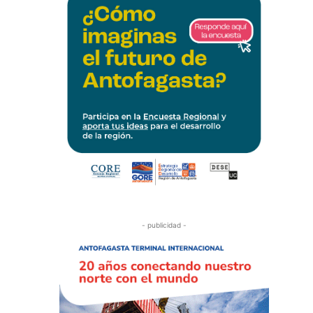
- publicidad -