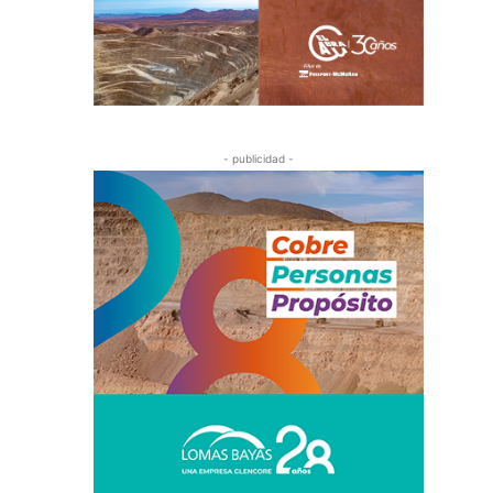
- publicidad -