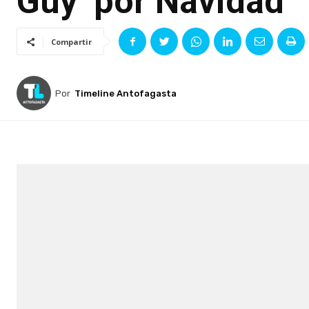
Guy’ por Navidad
Compartir
Por
Timeline Antofagasta