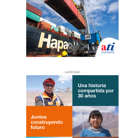
- publicidad -