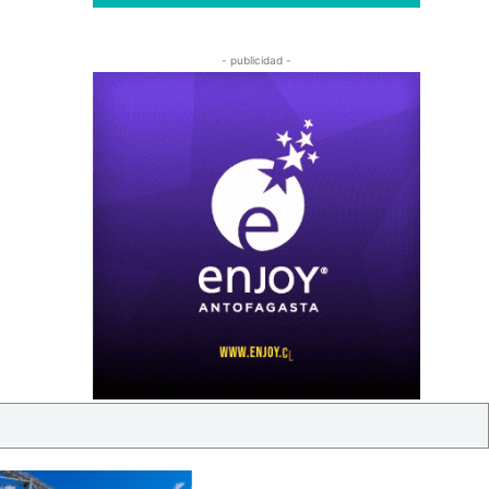
- publicidad -