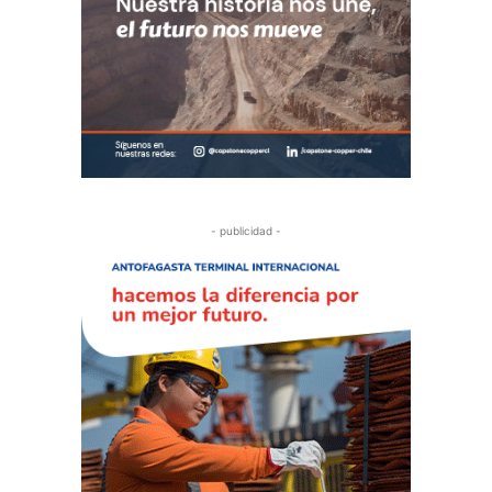
- publicidad -