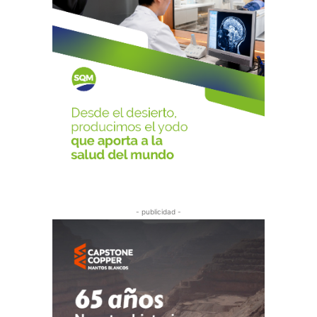
- publicidad -