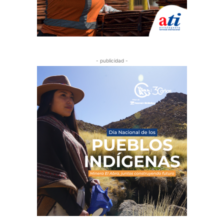
- publicidad -