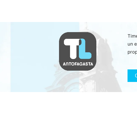
Time
un e
prop