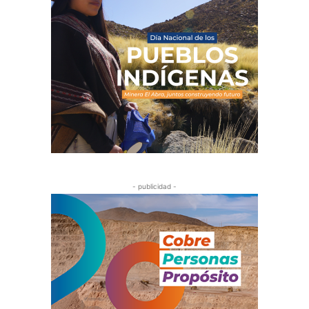
- publicidad -