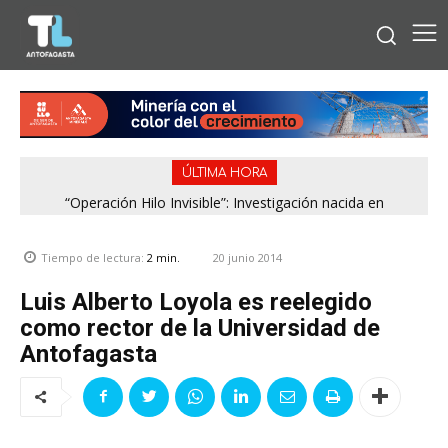
ÚLTIMA HORA
“Operación Hilo Invisible”: Investigación nacida en
Antofagasta permitió incautar 2,1 toneladas de marihuana
en la zona central
20 junio 2014
Tiempo de lectura:
2
min.
Luis Alberto Loyola es reelegido
como rector de la Universidad de
Antofagasta