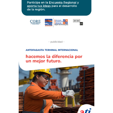
- publicidad -