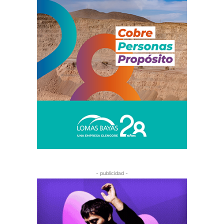
- publicidad -