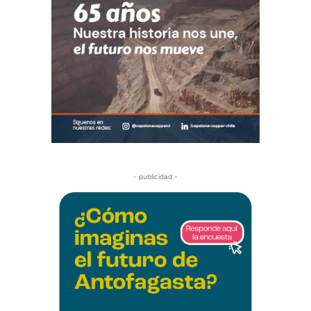
- publicidad -