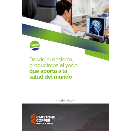
- publicidad -