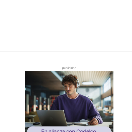
- publicidad -