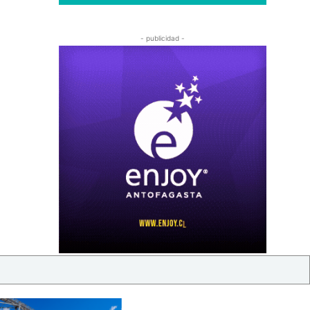
- publicidad -