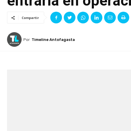
entraría en operac
Compartir
Por
Timeline Antofagasta