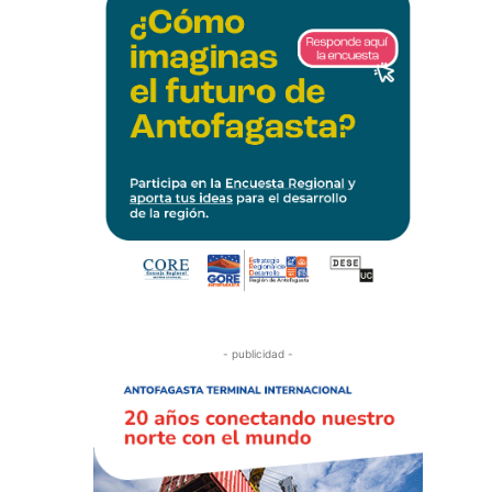
- publicidad -