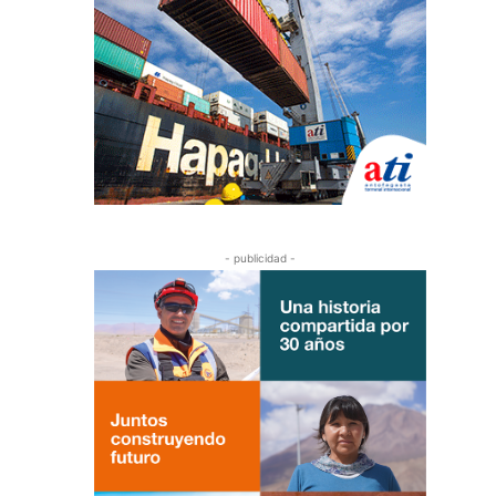
- publicidad -