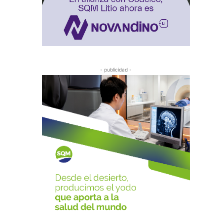
- publicidad -