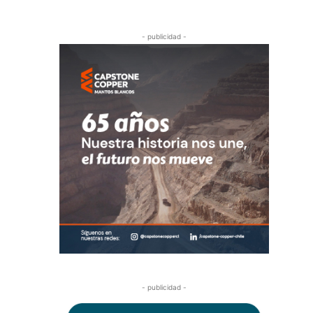
- publicidad -
- publicidad -