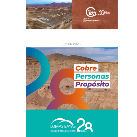
- publicidad -