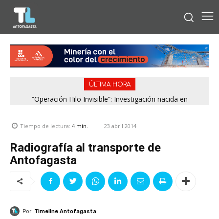
ÚLTIMA HORA
“Operación Hilo Invisible”: Investigación nacida en
Antofagasta permitió incautar 2,1 toneladas de marihuana
en la zona central
23 abril 2014
Tiempo de lectura:
4
min.
Radiografía al transporte de
Antofagasta
Por
Timeline Antofagasta