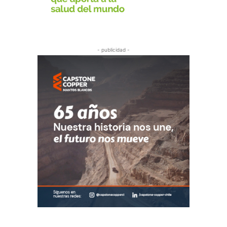
- publicidad -