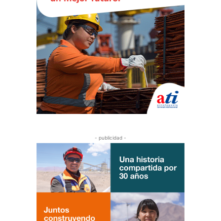
- publicidad -