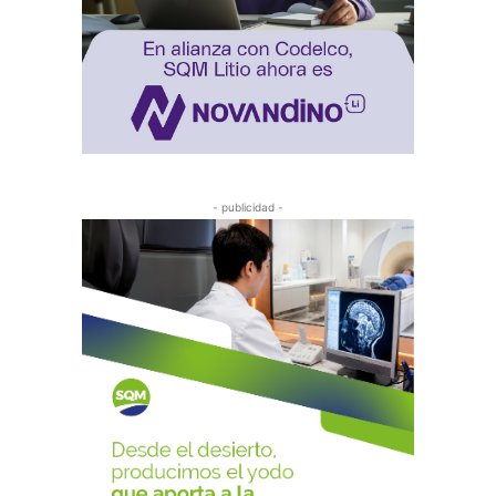
- publicidad -