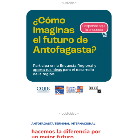
- publicidad -
- publicidad -