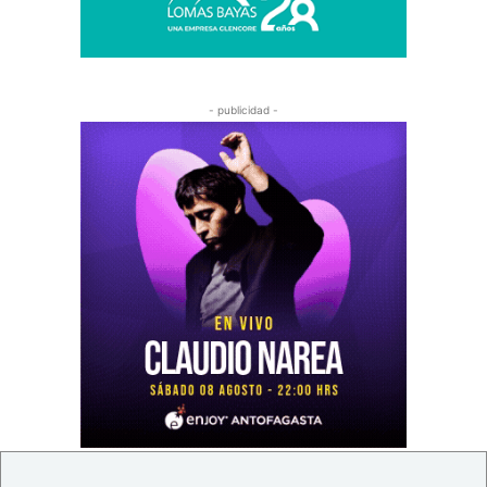
- publicidad -