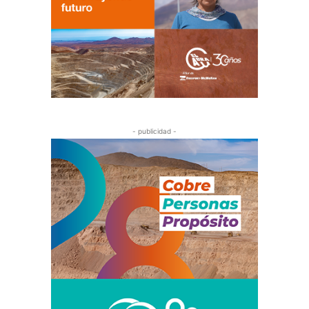
- publicidad -