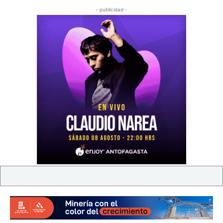
- publicidad -