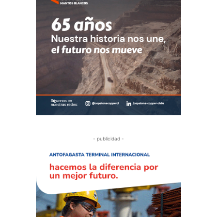
- publicidad -