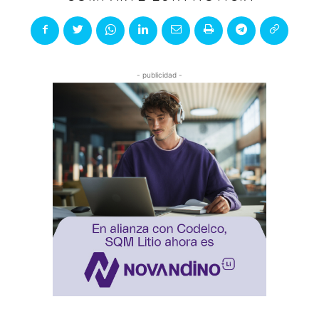
- publicidad -