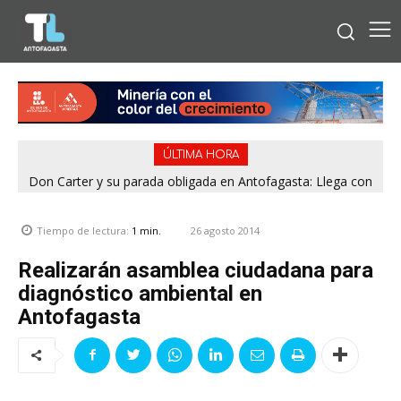
ÚLTIMA HORA
Don Carter y su parada obligada en Antofagasta: Llega con
su humor sin filtro en ¿Con o Sin Censura?
26 agosto 2014
Tiempo de lectura:
1
min.
Realizarán asamblea ciudadana para
diagnóstico ambiental en
Antofagasta