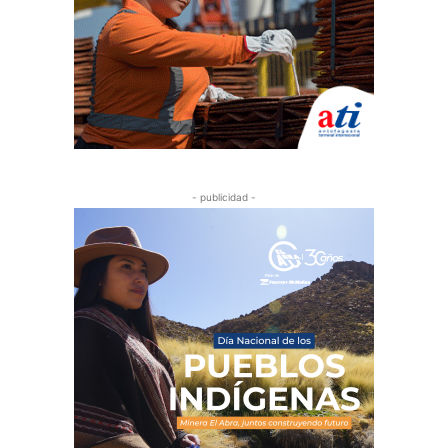
- publicidad -