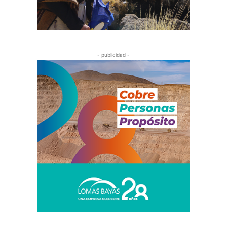
- publicidad -