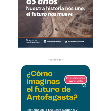
- publicidad -