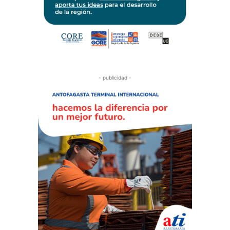
- publicidad -