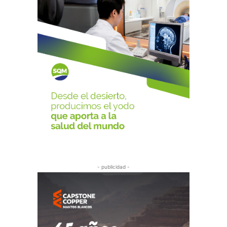
- publicidad -