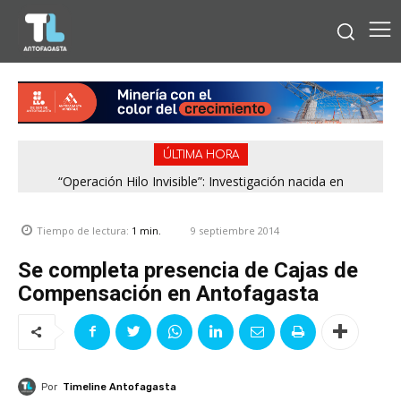
ÚLTIMA HORA
“Operación Hilo Invisible”: Investigación nacida en
Antofagasta permitió incautar 2,1 toneladas de marihuana
en la zona central
9 septiembre 2014
Tiempo de lectura:
1
min.
Se completa presencia de Cajas de
Compensación en Antofagasta
Por
Timeline Antofagasta