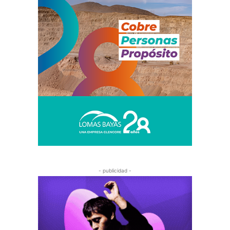
- publicidad -