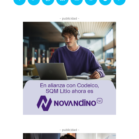
- publicidad -
- publicidad -