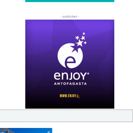
- publicidad -