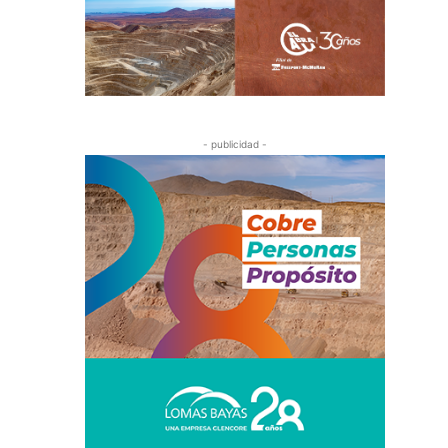
- publicidad -