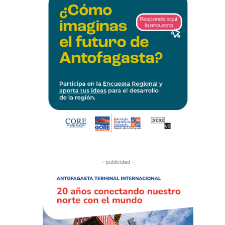
- publicidad -