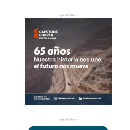
- publicidad -
- publicidad -