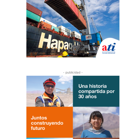
- publicidad -