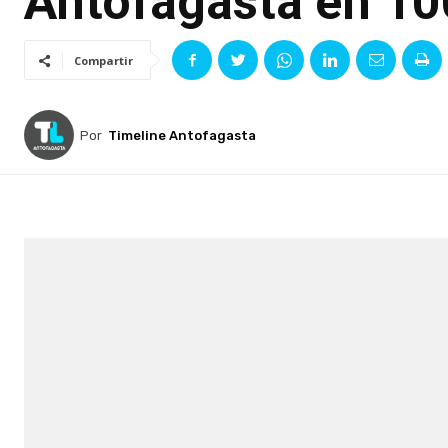
Antofagasta en 10
Compartir
Por
Timeline Antofagasta