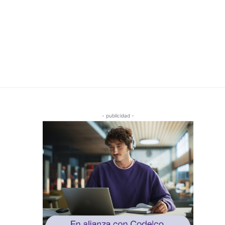
- publicidad -