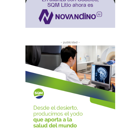
- publicidad -