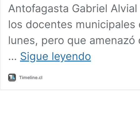
Antofagasta Gabriel Alvial 
los docentes municipales 
lunes, pero que amenazó c
«Siento
…
Sigue leyendo
que
estaba
hasta
Timeline.cl
programado»:
concejal
de
Antofagasta
por
rol
de
actores
políticos
en