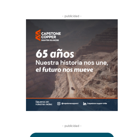
- publicidad -
- publicidad -