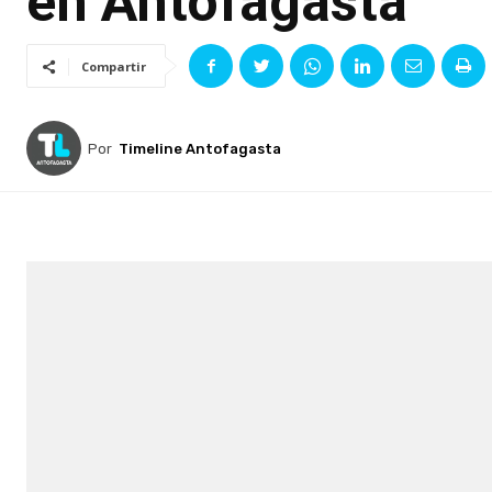
en Antofagasta
Compartir
Por
Timeline Antofagasta