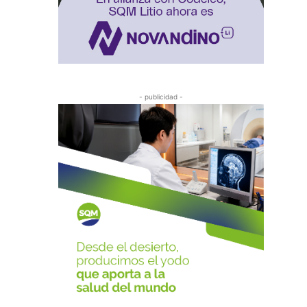
- publicidad -