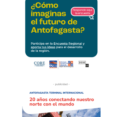
- publicidad -