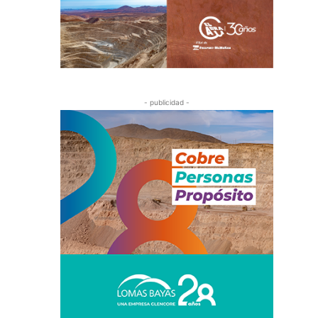
- publicidad -