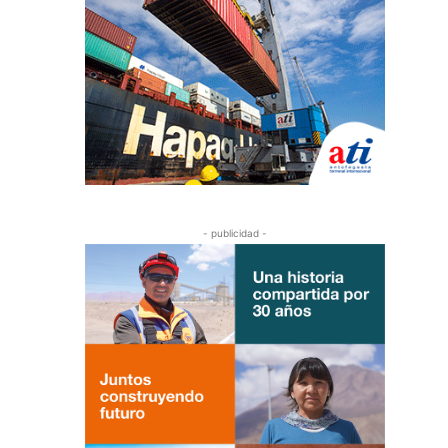
- publicidad -