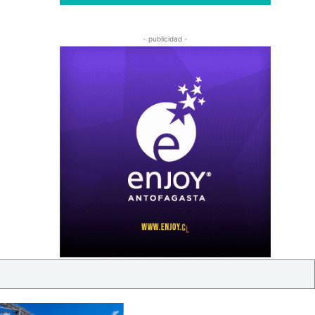
- publicidad -