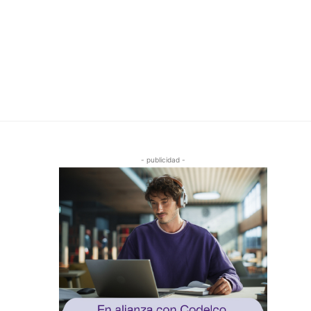
- publicidad -