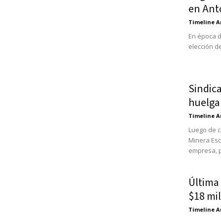
en Ant
Timeline A
En época d
elección d
Sindica
huelga 
Timeline A
Luego de c
Minera Esc
empresa, p
Última
$18 mil
Timeline A