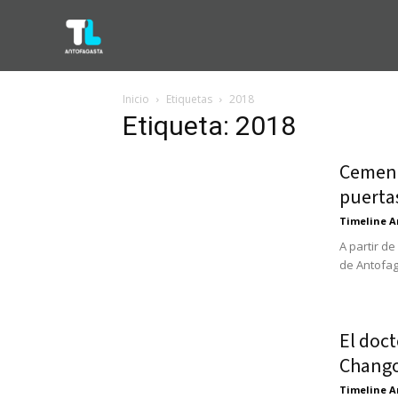
Inicio
Etiquetas
2018
Etiqueta: 2018
Cement
puerta
Timeline A
A partir d
de Antofaga
El doc
Chango 
Timeline A