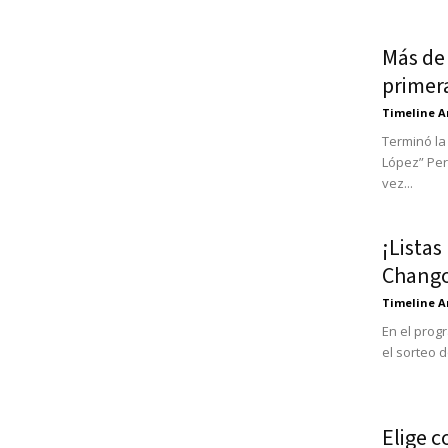
Más de 
primera
Timeline A
Terminó la
López” Per
vez...
¡Listas
Chango
Timeline A
En el progr
el sorteo d
Elige c