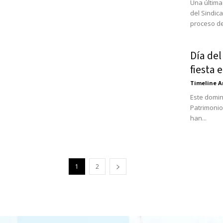
Una última
del Sindic
proceso de.
Día del
fiesta 
Timeline A
Este domin
Patrimonio
han...
1
2