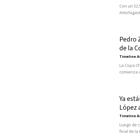
Con un 52,
Antofagast
Pedro Z
de la C
Timeline A
La Copa Ch
comienza a 
Ya está
López a
Timeline A
Luego de c
final de la