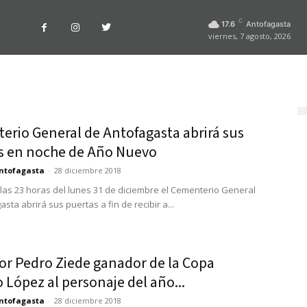
C
17.6
Antofagasta
viernes, 7 agosto, 2026
erio General de Antofagasta abrirá sus
s en noche de Año Nuevo
ntofagasta
-
28 diciembre 2018
e las 23 horas del lunes 31 de diciembre el Cementerio General
sta abrirá sus puertas a fin de recibir a...
tor Pedro Ziede ganador de la Copa
López al personaje del año...
ntofagasta
-
28 diciembre 2018