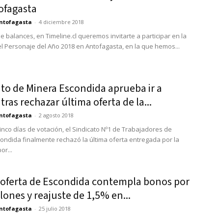
ofagasta
ntofagasta
-
4 diciembre 2018
e balances, en Timeline.cl queremos invitarte a participar en la
el Personaje del Año 2018 en Antofagasta, en la que hemos...
to de Minera Escondida aprueba ir a
tras rechazar última oferta de la...
ntofagasta
-
2 agosto 2018
inco días de votación, el Sindicato Nº1 de Trabajadores de
ondida finalmente rechazó la última oferta entregada por la
or...
 oferta de Escondida contempla bonos por
lones y reajuste de 1,5% en...
ntofagasta
-
25 julio 2018