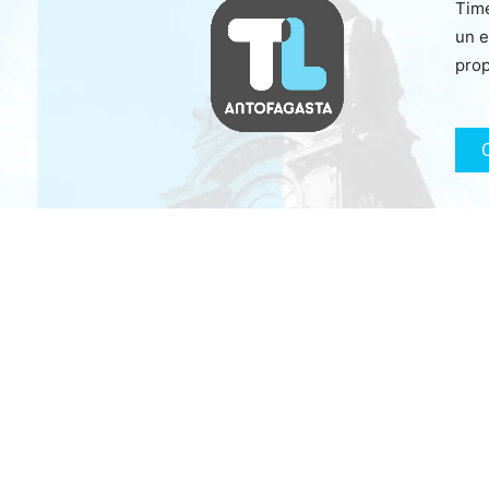
Time
un e
prop