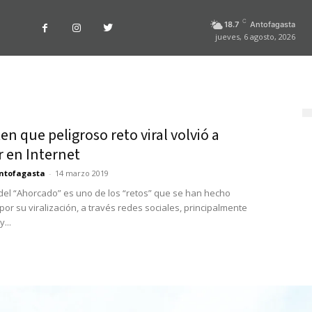
C
18.7
Antofagasta
jueves, 6 agosto, 2026
en que peligroso reto viral volvió a
r en Internet
ntofagasta
-
14 marzo 2019
 del “Ahorcado” es uno de los “retos” que se han hecho
por su viralización, a través redes sociales, principalmente
...