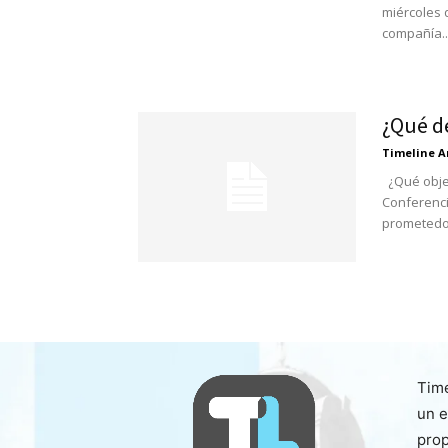
miércoles 
compañía..
¿Qué d
Timeline A
¿Qué objet
Conferenci
prometedor
Time
un e
prop