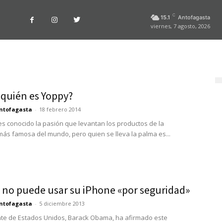
C
15.1
Antofagasta
viernes, 7 agosto, 2026
 quién es Yoppy?
ntofagasta
-
18 febrero 2014
es conocido la pasión que levantan los productos de la
s famosa del mundo, pero quien se lleva la palma es...
no puede usar su iPhone «por seguridad»
ntofagasta
-
5 diciembre 2013
nte de Estados Unidos, Barack Obama, ha afirmado este