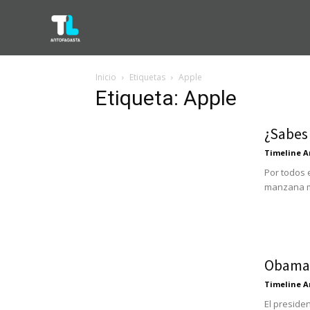
Inicio
Etiquetas
Apple
Etiqueta: Apple
¿Sabes
Timeline A
Por todos 
manzana má
Obama 
Timeline A
El preside