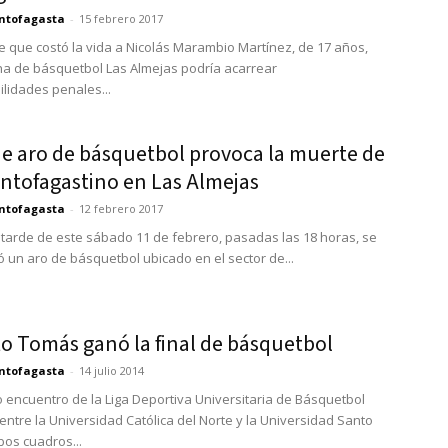
ntofagasta
-
15 febrero 2017
te que costó la vida a Nicolás Marambio Martínez, de 17 años,
ha de básquetbol Las Almejas podría acarrear
lidades penales...
de aro de básquetbol provoca la muerte de
antofagastino en Las Almejas
ntofagasta
-
12 febrero 2017
 tarde de este sábado 11 de febrero, pasadas las 18 horas, se
 un aro de básquetbol ubicado en el sector de...
to Tomás ganó la final de básquetbol
ntofagasta
-
14 julio 2014
mo encuentro de la Liga Deportiva Universitaria de Básquetbol
entre la Universidad Católica del Norte y la Universidad Santo
os cuadros...