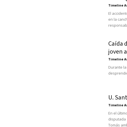
Timeline A
El acciden
en la canc
responsabi
Caída 
joven 
Timeline A
Durante la
desprendió
U. San
Timeline A
En el últi
disputada 
Tomás amb