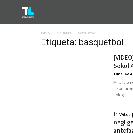
Inicio
Etiquetas
Basquetbol
Etiqueta: basquetbol
[VIDEO]
Sokol 
Timeline A
Mira la em
disputaron
Colegio...
Investi
neglig
antofa