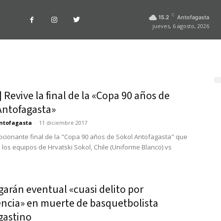
C
15.2
Antofagasta
jueves, 6 agosto, 2026
 Revive la final de la «Copa 90 años de
Antofagasta»
ntofagasta
-
11 diciembre 2017
ocionante final de la "Copa 90 años de Sokol Antofagasta" que
 los equipos de Hrvatski Sokol, Chile (Uniforme Blanco) vs
garán eventual «cuasi delito por
encia» en muerte de basquetbolista
gastino