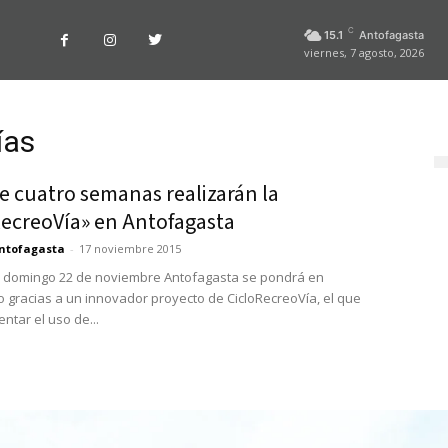
C
15.1
Antofagasta
viernes, 7 agosto, 2026
ías
e cuatro semanas realizarán la
RecreoVía» en Antofagasta
ntofagasta
-
17 noviembre 2015
el domingo 22 de noviembre Antofagasta se pondrá en
 gracias a un innovador proyecto de CicloRecreoVía, el que
ntar el uso de...