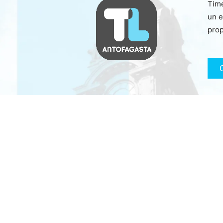
Time
un e
prop