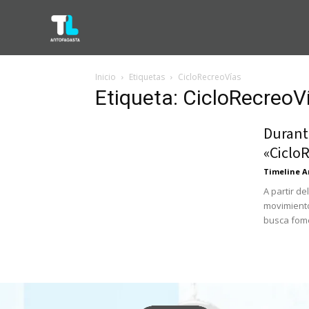
Inicio
Etiquetas
CicloRecreoVías
Etiqueta: CicloRecreoV
Durant
«Ciclo
Timeline A
A partir d
movimiento
busca fome