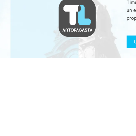
Time
un e
prop