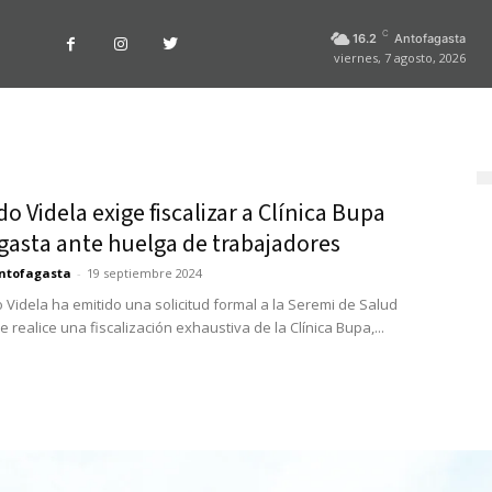
C
16.2
Antofagasta
viernes, 7 agosto, 2026
o Videla exige fiscalizar a Clínica Bupa
gasta ante huelga de trabajadores
ntofagasta
-
19 septiembre 2024
o Videla ha emitido una solicitud formal a la Seremi de Salud
 realice una fiscalización exhaustiva de la Clínica Bupa,...