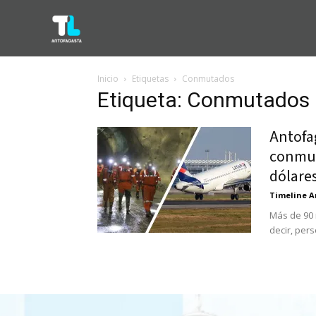
Inicio
Etiquetas
Conmutados
Etiqueta: Conmutados
Antofag
conmut
dólares
Timeline A
Más de 90 
decir, per