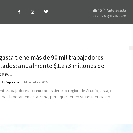
C
15
Antofagasta
jueves, 6 agosto, 2026
asta tiene más de 90 mil trabajadores
ados: anualmente $1.273 millones de
 se...
ntofagasta
-
14 octubre 2024
mil trabajadores conmutados tiene la región de Antofagasta, es
sonas laboran en esta zona, pero que tienen su residencia en...