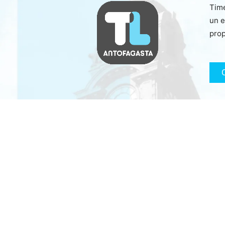
Time
un e
prop