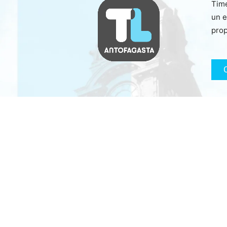
Time
un e
prop