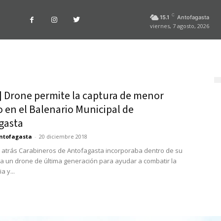
C
15.1
Antofagasta
viernes, 7 agosto, 2026
] Drone permite la captura de menor
 en el Balenario Municipal de
gasta
ntofagasta
-
20 diciembre 2018
 atrás Carabineros de Antofagasta incorporaba dentro de su
 a un drone de última generación para ayudar a combatir la
a y...