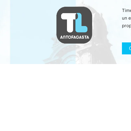
Time
un e
prop