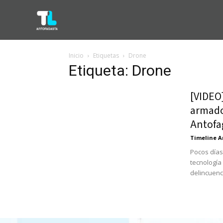
Inicio
Etiquetas
Drone
Etiqueta: Drone
[VIDEO
armado
Antofa
Timeline A
Pocos días
tecnología
delincuenci