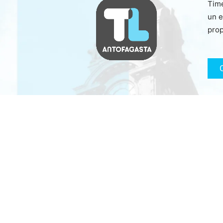
Time
un e
prop