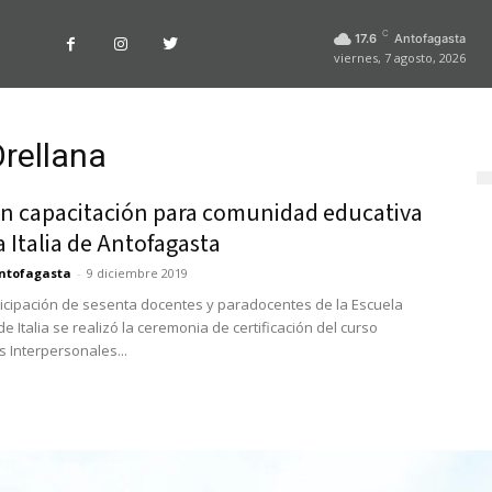
C
17.6
Antofagasta
viernes, 7 agosto, 2026
Orellana
an capacitación para comunidad educativa
 Italia de Antofagasta
ntofagasta
-
9 diciembre 2019
ticipación de sesenta docentes y paradocentes de la Escuela
e Italia se realizó la ceremonia de certificación del curso
s Interpersonales...