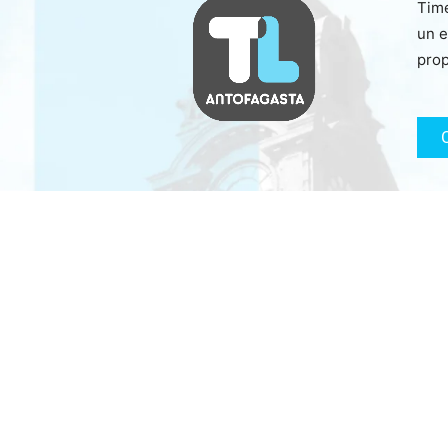
Time
un e
prop