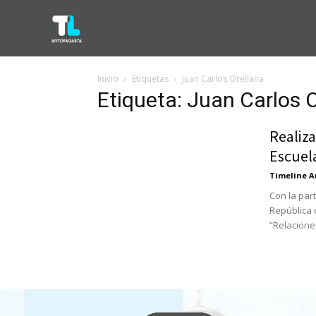
Inicio
Etiquetas
Juan Carlos Orellana
Etiqueta: Juan Carlos 
Realiz
Escuela
Timeline A
Con la par
República d
“Relacione