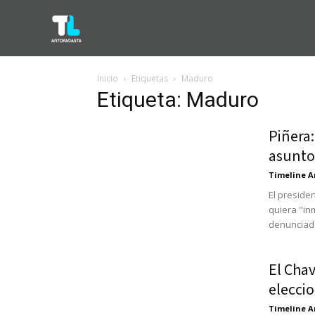
Inicio
Etiquetas
Maduro
Etiqueta: Maduro
Piñera:
asunto
Timeline A
El preside
quiera "in
denunciado
El Chav
elecci
Timeline A