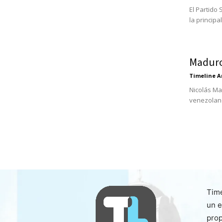
El Partido
la principa
Maduro
Timeline A
Nicolás Ma
venezolano
Time
un e
prop