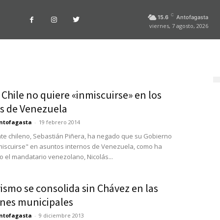
C
15.6
Antofagasta
viernes, 7 agosto, 2026
 Chile no quiere «inmiscuirse» en los
s de Venezuela
ntofagasta
-
19 febrero 2014
nte chileno, Sebastián Piñera, ha negado que su Gobierno
miscuirse" en asuntos internos de Venezuela, como ha
 el mandatario venezolano, Nicolás...
ismo se consolida sin Chávez en las
ones municipales
ntofagasta
-
9 diciembre 2013