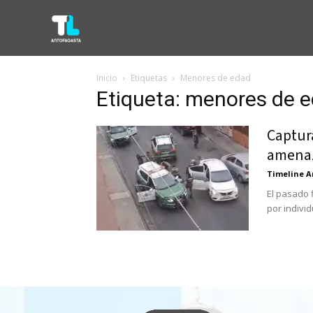
Inicio
Etiquetas
Menores de edad
Etiqueta: menores de 
Captur
amenaz
Timeline A
El pasado 
por individ