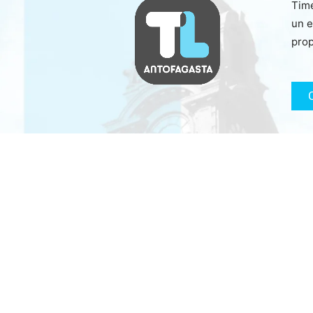
Time
un e
prop