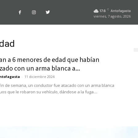
C
17.6
Antofagasta
viernes, 7 agosto, 2026
edad
an a 6 menores de edad que habían
ado con un arma blanca a...
ntofagasta
-
11 diciembre 2024
fin de semana, un conductor fue atacado con un arma blanca
uos que le robaron su vehículo, dándose a la fuga....