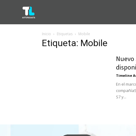
Inicio
Etiquetas
Mobile
Etiqueta: Mobile
Nuevo 
dispon
Timeline A
En el marc
compañíaSa
S7 y...