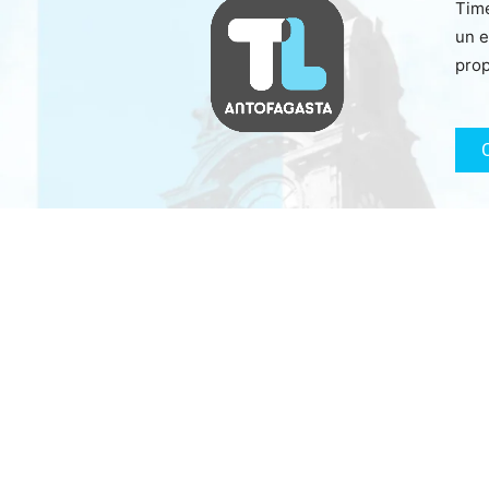
Time
un e
prop