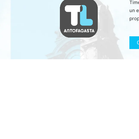
Time
un e
prop