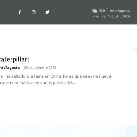
C
18.9
Antofagasta
viernes, 7 agosto, 2026
caterpillar!
ntofagasta
-
26 septiembre 2013
a ha saltado a la fama en China. No es que sea una nueva
 que tiene hábitat en varios países del...