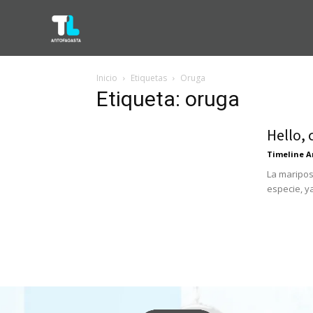
Inicio
Etiquetas
Oruga
Etiqueta: oruga
Hello, 
Timeline A
La maripos
especie, ya