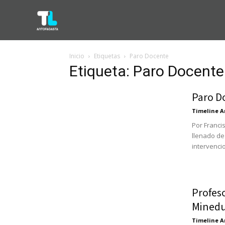
Inicio
Etiquetas
Paro Docente
Etiqueta: Paro Docente
Paro Do
Timeline A
Por Franc
llenado de
intervenci
Profes
Minedu
Timeline A