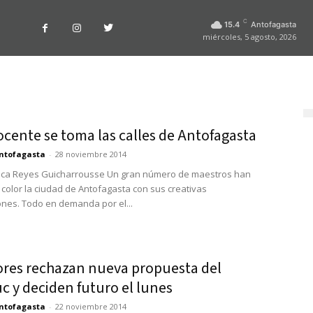
C
15.4
Antofagasta
miércoles, 5 agosto, 2026
cente se toma las calles de Antofagasta
ntofagasta
-
28 noviembre 2014
isca Reyes Guicharrousse Un gran número de maestros han
 color la ciudad de Antofagasta con sus creativas
ones. Todo en demanda por el...
ores rechazan nueva propuesta del
c y deciden futuro el lunes
ntofagasta
-
22 noviembre 2014