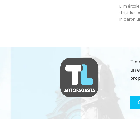
El miércol
dirigidos 
iniciaron u
Time
un e
prop