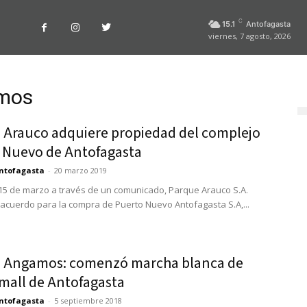
C
15.1
Antofagasta
viernes, 7 agosto, 2026
amos
 Arauco adquiere propiedad del complejo
 Nuevo de Antofagasta
ntofagasta
-
20 marzo 2019
15 de marzo a través de un comunicado, Parque Arauco S.A.
 acuerdo para la compra de Puerto Nuevo Antofagasta S.A,...
 Angamos: comenzó marcha blanca de
mall de Antofagasta
ntofagasta
-
5 septiembre 2018