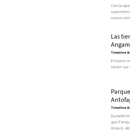
Con la ape
supermerc
nuevo cent
Las ti
Angamo
Timeline A
El nuevo m
sector sur 
Parque
Antofa
Timeline A
Durante lo
que Parque
Arauco, ab