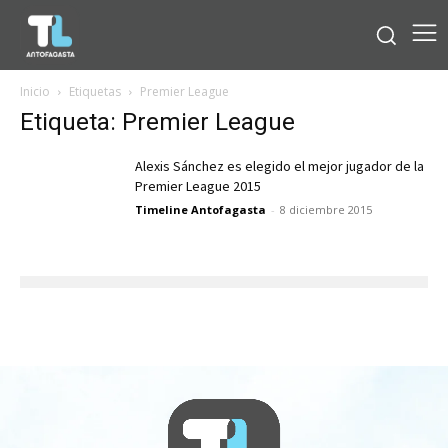
Inicio
Etiquetas
Premier League
Etiqueta: Premier League
Alexis Sánchez es elegido el mejor jugador de la
Premier League 2015
Timeline Antofagasta
-
8 diciembre 2015