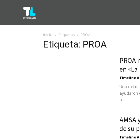
Inicio
Etiquetas
PROA
Etiqueta: PROA
PROA n
en «La
Timeline A
Una exitos
ayudaron e
a...
AMSA y
de su 
Timeline A