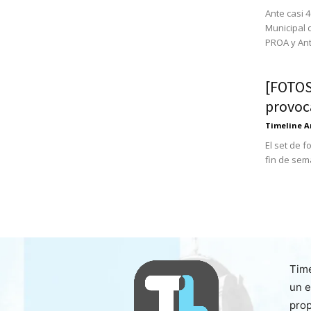
Ante casi 
Municipal 
PROA y Ant
[FOTOS
provoc
Timeline A
El set de 
fin de sem
Time
un e
prop