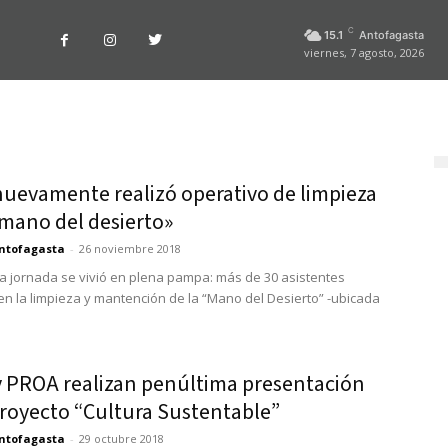
C
15.1
Antofagasta
viernes, 7 agosto, 2026
uevamente realizó operativo de limpieza
 mano del desierto»
ntofagasta
-
26 noviembre 2018
a jornada se vivió en plena pampa: más de 30 asistentes
n la limpieza y mantención de la “Mano del Desierto” -ubicada
 PROA realizan penúltima presentación
proyecto “Cultura Sustentable”
ntofagasta
-
29 octubre 2018