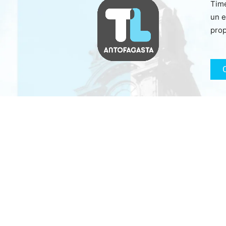
Time
un e
prop