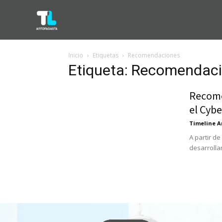
Inicio
Etiquetas
Recomendaciones
Etiqueta: Recomendac
Recome
el Cyb
Timeline A
A partir de
desarrolla